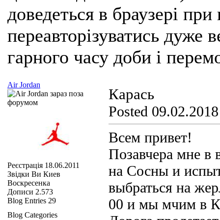
доведеться в браузері при
переавторізуватись дуже ве
гарного часу доби і перем
Air Jordan
Карась
Posted 09.02.2018
Всем привет!
Позавчера мне в 
Реєстрація
18.06.2011
на Сосны и испы
Звідки Ви
Киев
Воскресенка
выбраться на жер
Дописи
2.573
00 и мы мчим в 
Blog Entries
29
Blog Categories