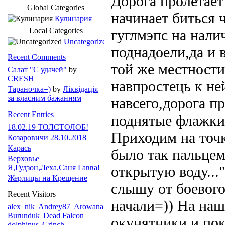
Дорога пролетает
Global Categories
начинает биться 
Кулинария
Local Categories
гуглмэпс на нали
Uncategorized
поднадоели,да и 
Recent Comments
той же местности
Салат "С удачей"
by
CRESH
навпростець к не
Тараночка=)
by
Ліквідація
за власним бажанням
навсего,дорога пр
Recent Entries
поднятые флажки
18.02.19 ТОЛСТОЛОБ!
Приходим на точк
Козаровичи 28.10.2018
Карась
было так пальцем
Верховье
Я,Гудзон,Леха,Саня Гавва!
открытую воду...
Жерлицы на Крещение
слышу от боевого
Recent Visitors
начали=)) На наш
alex_nik
Andrey87
Arowana
Burunduk
Dead Falcon
окунятники и пок
dolphinus
Grinch