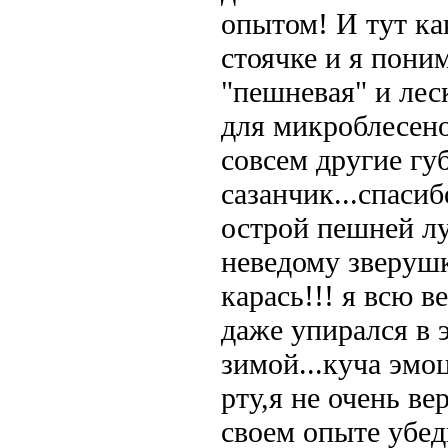
опытом! И тут как
стоячке и я пони
"пешневая" и лес
для микроблесено
совсем другие гу
сазанчик...спаси
острой пешней лу
неведому зверушк
карась!!! я всю 
даже упирался в 
зимой...куча эмо
рту,я не очень ве
своем опыте убед