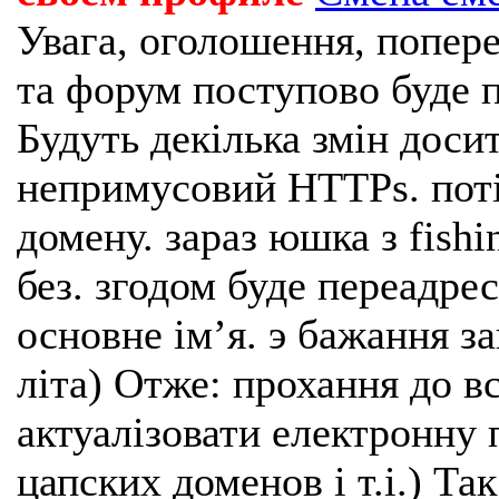
Увага, оголошення, попере
та форум поступово буде п
Будуть декілька змін доси
непримусовий HTTPs. поті
домену. зараз юшка з fishi
без. згодом буде переадрес
основне імʼя. э бажання з
літа) Отже: прохання до в
актуалізовати електронну 
цапских доменов і т.і.) Та