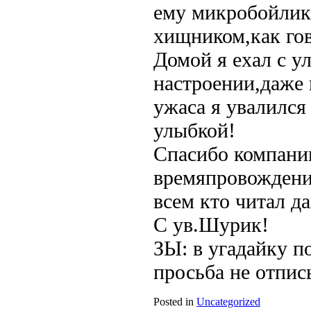
ему микробойлик 
хищником,как го
Домой я ехал с у
настроении,даже 
ужаса я увалился
улыбкой!
Спасибо компани
времяпровождение
всем кто читал д
С ув.Шурик!
ЗЫ: в угадайку п
просьба не отпис
Posted in
Uncategorized