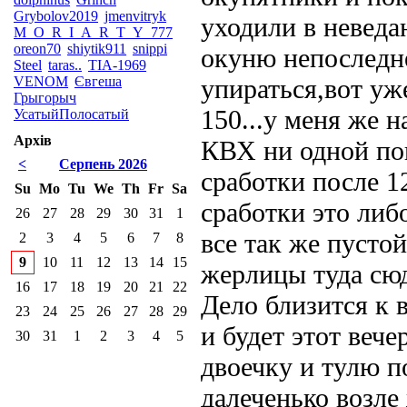
Grybolov2019
jmenvitryk
уходили в неведа
M_O_R_I_A_R_T_Y_777
oreon70
shiytik911
snippi
окуню непоследне
Steel
taras..
TIA-1969
VENOM
Євгеша
упираться,вот уж
Грыгорыч
150...у меня же 
УсатыйПолосатый
Архів
КВХ ни одной по
<
Серпень 2026
сработки после 1
Su
Mo
Tu
We
Th
Fr
Sa
сработки это либ
26
27
28
29
30
31
1
все так же пустой
2
3
4
5
6
7
8
9
10
11
12
13
14
15
жерлицы туда сюд
16
17
18
19
20
21
22
Дело близится к в
23
24
25
26
27
28
29
и будет этот веч
30
31
1
2
3
4
5
двоечку и тулю п
далеченько возле