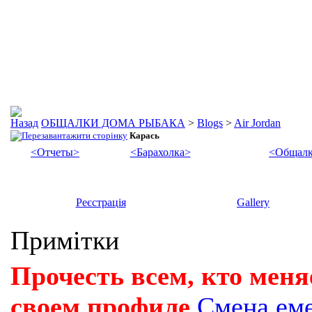
ОБЩАЛКИ ДОМА РЫБАКА
>
Blogs
>
Air Jordan
Карась
<Отчеты>
<Барахолка>
<Общалк
Реєстрація
Gallery
Примітки
Прочесть всем, кто меня
своем профиле
Смена ем