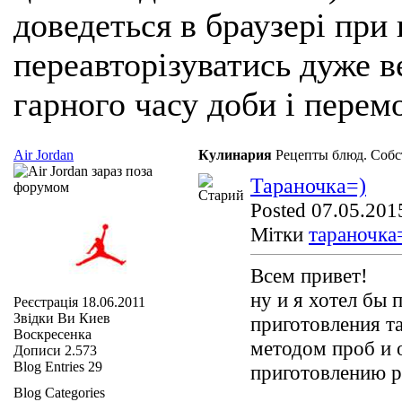
доведеться в браузері при
переавторізуватись дуже ве
гарного часу доби і перем
Air Jordan
Кулинария
Рецепты блюд. Собс
Тараночка=)
Posted 07.05.2015
Мітки
тараночка
Всем привет!
ну и я хотел бы 
Реєстрація
18.06.2011
Звідки Ви
Киев
приготовления та
Воскресенка
методом проб и 
Дописи
2.573
Blog Entries
29
приготовлению р
Blog Categories