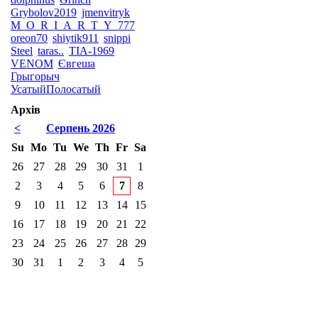
Grybolov2019
jmenvitryk
M_O_R_I_A_R_T_Y_777
oreon70
shiytik911
snippi
Steel
taras..
TIA-1969
VENOM
Євгеша
Грыгорыч
УсатыйПолосатый
Архів
<
Серпень 2026
Su
Mo
Tu
We
Th
Fr
Sa
26
27
28
29
30
31
1
2
3
4
5
6
7
8
9
10
11
12
13
14
15
16
17
18
19
20
21
22
23
24
25
26
27
28
29
30
31
1
2
3
4
5