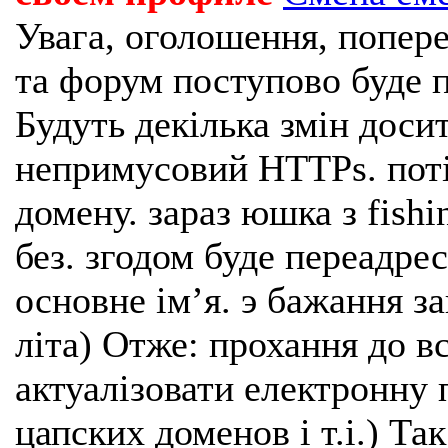
Увага, оголошення, попере
та форум поступово буде п
Будуть декілька змін доси
непримусовий HTTPs. поті
домену. зараз юшка з fishi
без. згодом буде переадрес
основне імʼя. э бажання з
літа) Отже: прохання до в
актуалізовати електронну 
цапских доменов і т.і.) Та