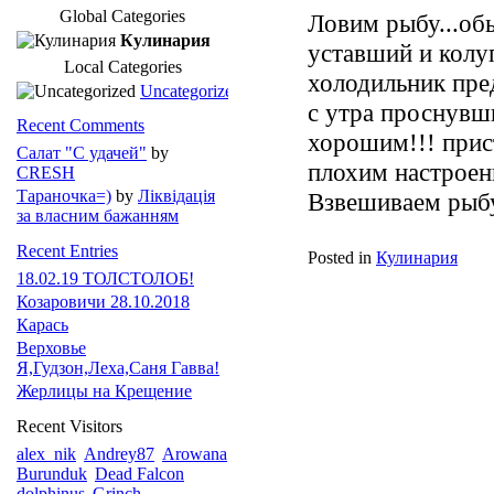
Global Categories
Ловим рыбу...об
Кулинария
уставший и колуп
Local Categories
холодильник пре
Uncategorized
с утра проснувш
Recent Comments
хорошим!!! прис
Салат "С удачей"
by
плохим настроен
CRESH
Тараночка=)
by
Ліквідація
Взвешиваем рыбу.
за власним бажанням
Recent Entries
Posted in
Кулинария
18.02.19 ТОЛСТОЛОБ!
Козаровичи 28.10.2018
Карась
Верховье
Я,Гудзон,Леха,Саня Гавва!
Жерлицы на Крещение
Recent Visitors
alex_nik
Andrey87
Arowana
Burunduk
Dead Falcon
dolphinus
Grinch