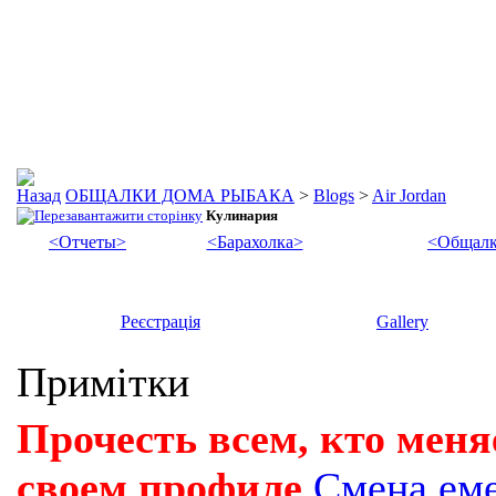
ОБЩАЛКИ ДОМА РЫБАКА
>
Blogs
>
Air Jordan
Кулинария
<Отчеты>
<Барахолка>
<Общалк
Реєстрація
Gallery
Примітки
Прочесть всем, кто меня
своем профиле
Смена ем