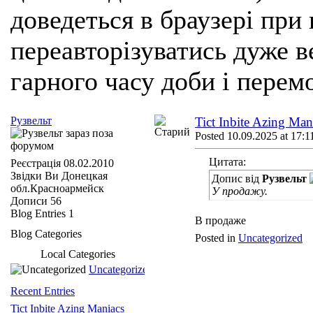
доведеться в браузері при
переавторізуватись дуже ве
гарного часу доби і перем
Рузвельт
Tict Inbite Azing Ma
Posted 10.09.2025 at 17:1
Цитата:
Реєстрація
08.02.2010
Звідки Ви
Донецкая
Допис від
Рузвельт
обл.Красноармейск
У продажу.
Дописи
56
Blog Entries
1
В продаже
Blog Categories
Posted in
Uncategorized
Local Categories
Uncategorized
Recent Entries
Tict Inbite Azing Maniacs