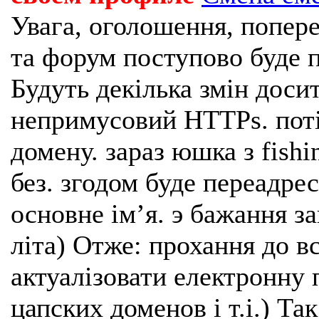
Увага, оголошення, попере
та форум поступово буде п
Будуть декілька змін доси
непримусовий HTTPs. поті
домену. зараз юшка з fishi
без. згодом буде переадрес
основне імʼя. э бажання з
літа) Отже: прохання до в
актуалізовати електронну 
цапских доменов і т.і.) Та