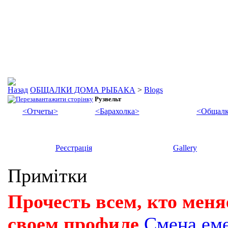
ОБЩАЛКИ ДОМА РЫБАКА
>
Blogs
Рузвельт
<Отчеты>
<Барахолка>
<Общалк
Реєстрація
Gallery
Примітки
Прочесть всем, кто меня
своем профиле
Смена ем