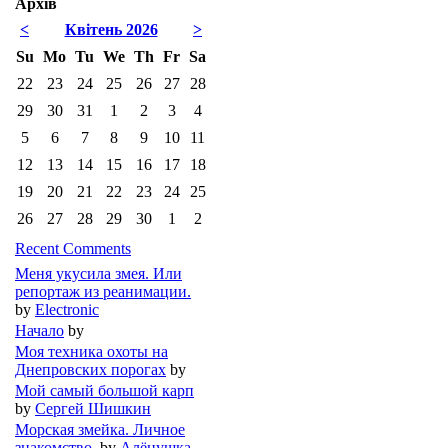
Архів
<
Квітень 2026
>
Su
Mo
Tu
We
Th
Fr
Sa
22
23
24
25
26
27
28
29
30
31
1
2
3
4
5
6
7
8
9
10
11
12
13
14
15
16
17
18
19
20
21
22
23
24
25
26
27
28
29
30
1
2
Recent Comments
Меня укусила змея. Или
репортаж из реанимации.
by
Electronic
Начало
by
Моя техника охоты на
Днепровских порогах
by
Мой самый большой карп
by
Сергей Шишкин
Морская змейка. Личное
знакомство.
by
Алёнушка