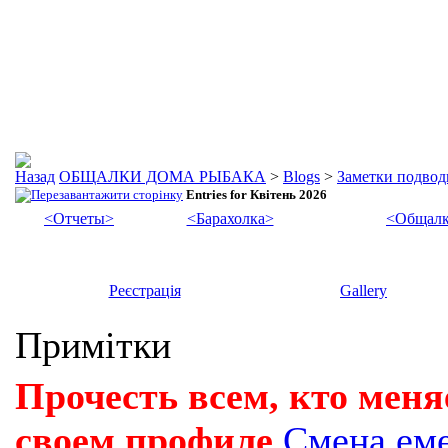
ОБЩАЛКИ ДОМА РЫБАКА
>
Blogs
>
Заметки подвод
Entries for Квітень 2026
<Отчеты>
<Барахолка>
<Общалк
Реєстрація
Gallery
Примітки
Прочесть всем, кто меня
своем профиле
Смена ем