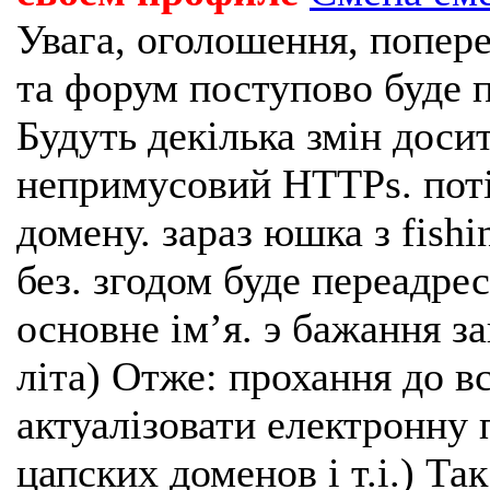
Увага, оголошення, попере
та форум поступово буде п
Будуть декілька змін доси
непримусовий HTTPs. поті
домену. зараз юшка з fishi
без. згодом буде переадрес
основне імʼя. э бажання з
літа) Отже: прохання до в
актуалізовати електронну 
цапских доменов і т.і.) Та