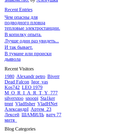
Recent Entries
Чем опасны для
подводного пловца
тепловые электростанции.
В копилку опыта.
Лучше один раз увидеть...
И так бывает.
В тумане или происки
дьявола
Recent Visitors
1980
Alexandr petro
Biverr
Dead Falcon
Igor_vas
Kos742
LEO 1979
M_O_R_I_A_R_T_Y_777
silverxtoo
snoopi
Sta1ker
tmnt
Vladfisher
VladHNet
АлександрI
Артем_23
Лексей
ШАМИЛЬ
ватч 77
митя_
Blog Categories