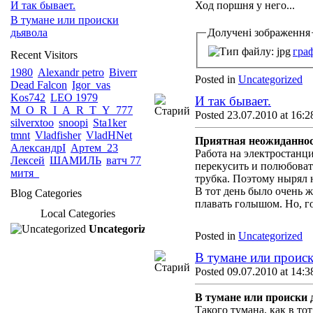
И так бывает.
Ход поршня у него...
В тумане или происки
дьявола
Долучені зображення
граф
Recent Visitors
1980
Alexandr petro
Biverr
Posted in
Uncategorized
Dead Falcon
Igor_vas
Kos742
LEO 1979
И так бывает.
M_O_R_I_A_R_T_Y_777
Posted 23.07.2010 at 16:2
silverxtoo
snoopi
Sta1ker
tmnt
Vladfisher
VladHNet
Приятная неожиданнос
АлександрI
Артем_23
Работа на электростанц
Лексей
ШАМИЛЬ
ватч 77
перекусить и полюбоват
митя_
трубка. Поэтому нырял н
В тот день было очень ж
Blog Categories
плавать голышом. Но, го
Local Categories
Uncategorized
Posted in
Uncategorized
В тумане или происк
Posted 09.07.2010 at 14:3
В тумане или происки 
Такого тумана, как в то