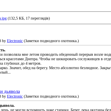
.jpg
(132,5 КБ, 17 переглядів)
8 by
Electronic
(Заметки подводного охотника.)
ть.
ии позволяла мне летом проводить обеденный перерыв возле воды
ься красотами Днепра. Чтобы не шокировать сослуживцев в отдел
а глубинах до 4 метров.
арко. Значит, обед на берегу. Место абсолютно безлюдное. Закры
лый...
и дьявола
8 by
Electronic
(Заметки подводного охотника.)
дьявола.
т день, не могли вспомнить даже старики. Берег, река окутаны б