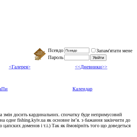
Псевдо
Запам'ятати мене
Пароль
<Галерея>
<<Дневники>>
аПи
Календар
ка змін досить кардинальних. спочатку буде непримусовий
а одне fishing.kyiv.ua як основне імʼя. э бажання закінчити до
цапских доменов і т.і.) Так як ймовірніть того що доведеться