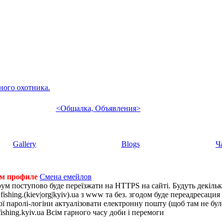
ного охотника.
<Общалка, Объявления>
Gallery
Blogs
Ч
ем профиле
Смена емейлов
рум поступово буде переїзжати на HTTPS на сайті. Будуть декіль
shing.(kiev|org|kyiv).ua з www та без. згодом буде переадресация н
 паролі-логіни актуалізовати електронну пошту (щоб там не було 
ishing.kyiv.ua Всім гарного часу доби і перемоги