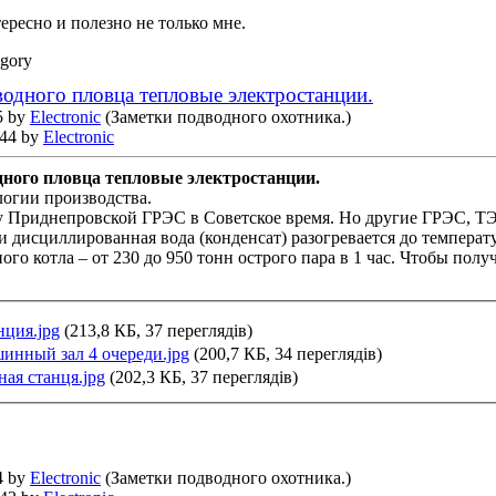
ересно и полезно не только мне.
egory
одного пловца тепловые электростанции.
5 by
Electronic
(Заметки подводного охотника.)
:44 by
Electronic
ного пловца тепловые электростанции.
логии производства.
у Приднепровской ГРЭС в Советское время. Но другие ГРЭС, Т
и дисциллированная вода (конденсат) разогревается до температ
го котла – от 230 до 950 тонн острого пара в 1 час. Чтобы получ
нция.jpg
(213,8 КБ, 37 переглядів)
инный зал 4 очереди.jpg
(200,7 КБ, 34 переглядів)
ная станця.jpg
(202,3 КБ, 37 переглядів)
4 by
Electronic
(Заметки подводного охотника.)