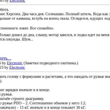
:43 by
Electronic
ббота.
не Херсона. Два часа дня. Солнышко. Полный штиль. Вода как з
льше от камыша, вглубь на конец свала. Огляделся, идущих лодо
спиннинги ловят. Все спокойно.
олько дошел до дна, слышу, мотор завелся, и лодка идет на меня
тся секунды. Шум...
еть...
6 by
Electronic
(Заметки подводного охотника.)
:23 by
Electronic
чить голову с формулами и расчетами, а что ожидать от ружья з
).
ие зарядки вначале и в конце.
 ружья.
сштабе строите диаграмму.
но ружье РПО – 2. Соотношение объемов у него 1:2.
акачали) – 15 кГ. вначале и в конце покажет 30 кГ.