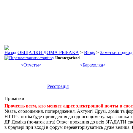
ОБЩАЛКИ ДОМА РЫБАКА
>
Blogs
>
Заметки подвод
Uncategorized
<Отчеты>
<Барахолка>
Реєстрація
Примітки
Прочесть всем, кто меняет адрес электронной почты в сво
Увага, оголошення, попередження, Ахтунг! Друзі, домік та фо
HTTPs. потім буде приведення до одного домену. зараз юшка з fi
ДР Доміка (початок літа) Отже: прохання до всіх ЗГАДАТИ свої
в браузері при вході в форум переавторізуватись дуже велика. f