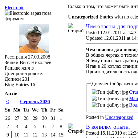
Только о том, что может быть инт
Electronic
Uncategorized
Entries with no cat
Чем опасны для подв
Posted 12.01.2011 at 14:3
Updated 12.01.2011 at 14
Чем опасны для подвод
В общих чертах о техно
Реєстрація
27.03.2008
Я буду описывать работ
Звідки Ви
г. Николаев
Итак в 20 котлах станци
Раньше жил в
Производительность одно
Днепропетровске.
Дописи
201
Долучені зображення
Blog Entries
16
Ста
Архів
Маш
<
Серпень 2026
Вод
Su
Mo
Tu
We
Th
Fr
Sa
Posted in
Uncategorized
26
27
28
29
30
31
1
В копилку опыта.
2
3
4
5
6
7
8
Posted 15.11.2010 at 12:3
9
10
11
12
13
14
15