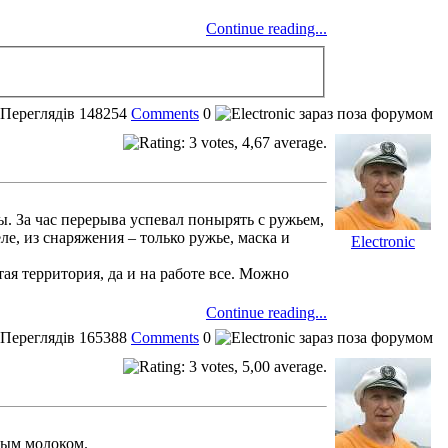
Continue reading...
Переглядів
148254
Comments
0
. За час перерыва успевал понырять с ружьем,
е, из снаряжения – только ружье, маска и
Electronic
тая территория, да и на работе все. Можно
Continue reading...
Переглядів
165388
Comments
0
елым молоком.