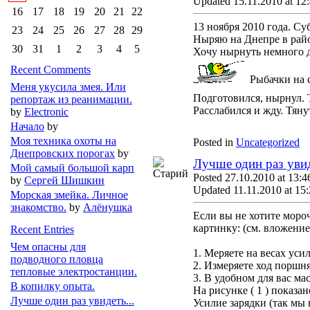
Updated 15.11.2010 at 12
16
17
18
19
20
21
22
13 ноября 2010 года. Су
23
24
25
26
27
28
29
Ныряю на Днепре в райо
30
31
1
2
3
4
5
Хочу нырнуть немного да
Recent Comments
Рыбачки на 
Меня укусила змея. Или
Подготовился, нырнул. Т
репортаж из реанимации.
Расслабился и жду. Тяну
by
Electronic
Начало
by
Моя техника охоты на
Posted in
Uncategorized
Днепровских порогах
by
Лучше один раз увид
Мой самый большой карп
Posted 27.10.2010 at 13:4
by
Сергей Шишкин
Updated 11.11.2010 at 15
Морская змейка. Личное
знакомство.
by
Алёнушка
Если вы не хотите моро
картинку: (см. вложение
Recent Entries
Чем опасны для
1. Меряете на весах усил
подводного пловца
2. Измеряете ход поршня
тепловые электростанции.
3. В удобном для вас ма
В копилку опыта.
На рисунке ( 1 ) показа
Лучше один раз увидеть...
Усилие зарядки (так мы н