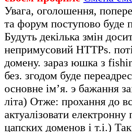
Увага, оголошення, попере
та форум поступово буде п
Будуть декілька змін доси
непримусовий HTTPs. поті
домену. зараз юшка з fishi
без. згодом буде переадрес
основне імʼя. э бажання з
літа) Отже: прохання до в
актуалізовати електронну 
цапских доменов і т.і.) Та