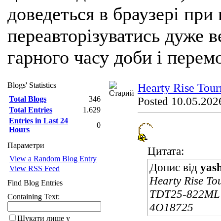
доведеться в браузері при
переавторізуватись дуже ве
гарного часу доби і перем
Blogs' Statistics
Hearty Rise Tou
Total Blogs
346
Posted 10.05.2026
Total Entries
1.629
Entries in Last 24
0
Hours
Параметри
Цитата:
View a Random Blog Entry
Допис від
yas
View RSS Feed
Hearty Rise To
Find Blog Entries
TDT25-822ML 2
Containing Text:
4O18725
Шукати лише у