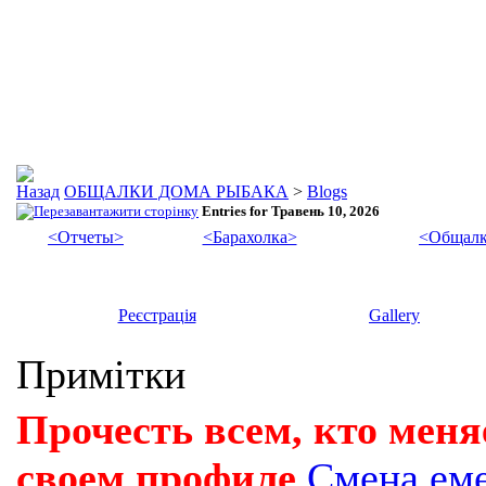
ОБЩАЛКИ ДОМА РЫБАКА
>
Blogs
Entries for Травень 10, 2026
<Отчеты>
<Барахолка>
<Общалк
Реєстрація
Gallery
Примітки
Прочесть всем, кто меня
своем профиле
Смена ем