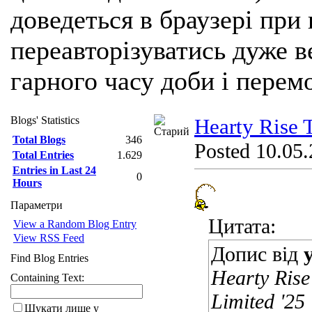
доведеться в браузері при
переавторізуватись дуже ве
гарного часу доби і перем
Blogs' Statistics
Hearty Rise 
Total Blogs
346
Posted 10.05.
Total Entries
1.629
Entries in Last 24
0
Hours
Параметри
Цитата:
View a Random Blog Entry
View RSS Feed
Допис від
Find Blog Entries
Hearty Ris
Containing Text:
Limited '2
Шукати лише у