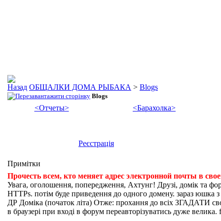
ОБЩАЛКИ ДОМА РЫБАКА
>
Blogs
Blogs
<Отчеты>
<Барахолка>
Реєстрація
Примітки
Прочесть всем, кто меняет адрес электронной почты в сво
Увага, оголошення, попередження, Ахтунг! Друзі, домік та фо
HTTPs. потім буде приведення до одного домену. зараз юшка з fi
ДР Доміка (початок літа) Отже: прохання до всіх ЗГАДАТИ свої
в браузері при вході в форум переавторізуватись дуже велика. f