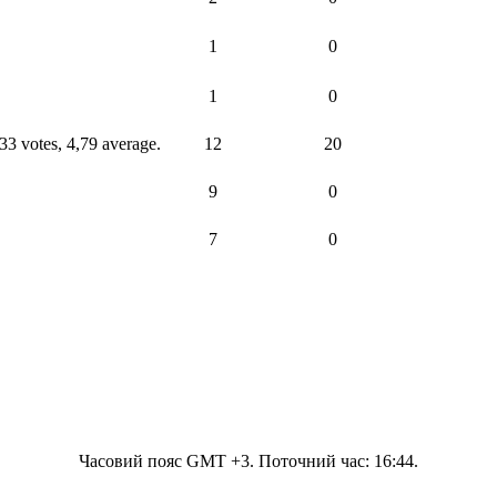
1
0
1
0
12
20
9
0
7
0
Часовий пояс GMT +3. Поточний час:
16:44
.