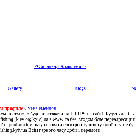
<Общалка, Объявления>
Gallery
Blogs
Ч
ем профиле
Смена емейлов
рум поступово буде переїзжати на HTTPS на сайті. Будуть декіль
shing.(kiev|org|kyiv).ua з www та без. згодом буде переадресация н
 паролі-логіни актуалізовати електронну пошту (щоб там не було 
ishing.kyiv.ua Всім гарного часу доби і перемоги