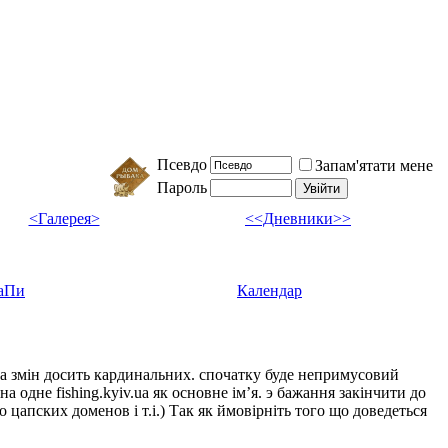
Псевдо
Запам'ятати мене
Пароль
<Галерея>
<<Дневники>>
аПи
Календар
ка змін досить кардинальних. спочатку буде непримусовий
а одне fishing.kyiv.ua як основне імʼя. э бажання закінчити до
цапских доменов і т.і.) Так як ймовірніть того що доведеться