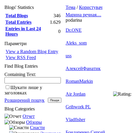
Blogs' Statistics
Тема
/
Користувач
Марина речная....
Total Blogs
346
podarina
Total Entries
1.629
Entries in Last 24
Dr.ONE
0
Hours
Aleks_som
Параметри
View a Random Blog Entry
uss
View RSS Feed
Find Blog Entries
АлексейФанатик
Containing Text:
RomanMarkin
Шукати лише у
заголовках
Air Jordan
Розширений пошук
Gribwork PL
Blog Categories
Отчет
Vladfisher
Обзоры
Снасти
Бондаренко Сергей