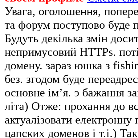
Увага, оголошення, попере
та форум поступово буде п
Будуть декілька змін доси
непримусовий HTTPs. поті
домену. зараз юшка з fishi
без. згодом буде переадрес
основне імʼя. э бажання з
літа) Отже: прохання до в
актуалізовати електронну 
цапских доменов і т.і.) Та