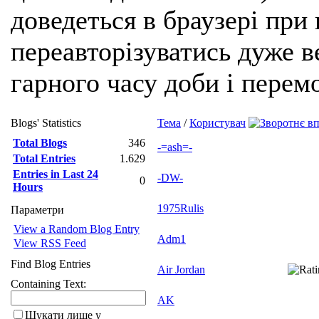
доведеться в браузері при
переавторізуватись дуже ве
гарного часу доби і перем
Blogs' Statistics
Тема
/
Користувач
Total Blogs
346
-=ash=-
Total Entries
1.629
Entries in Last 24
-DW-
0
Hours
1975Rulis
Параметри
View a Random Blog Entry
Adm1
View RSS Feed
Find Blog Entries
Air Jordan
Containing Text:
AK
Шукати лише у