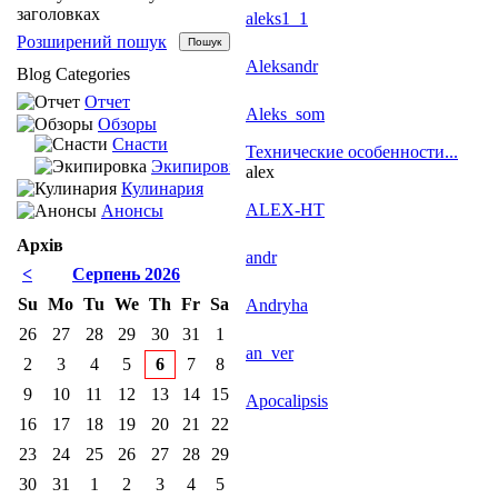
заголовках
aleks1_1
Розширений пошук
Aleksandr
Blog Categories
Отчет
Aleks_som
Обзоры
Снасти
Технические особенности...
Экипировка
alex
Кулинария
ALEX-HT
Анонсы
Архів
andr
<
Серпень 2026
Su
Mo
Tu
We
Th
Fr
Sa
Andryha
26
27
28
29
30
31
1
an_ver
2
3
4
5
6
7
8
9
10
11
12
13
14
15
Apocalipsis
16
17
18
19
20
21
22
23
24
25
26
27
28
29
30
31
1
2
3
4
5