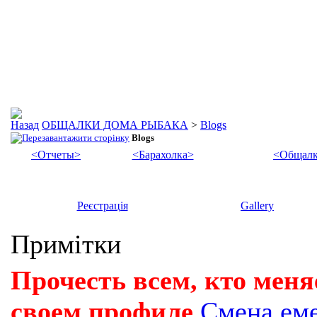
ОБЩАЛКИ ДОМА РЫБАКА
>
Blogs
Blogs
<Отчеты>
<Барахолка>
<Общалк
Реєстрація
Gallery
Примітки
Прочесть всем, кто меня
своем профиле
Смена ем