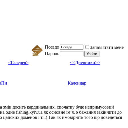
Псевдо
Запам'ятати мене
Пароль
<Галерея>
<<Дневники>>
аПи
Календар
ка змін досить кардинальних. спочатку буде непримусовий
а одне fishing.kyiv.ua як основне імʼя. э бажання закінчити до
цапских доменов і т.і.) Так як ймовірніть того що доведеться