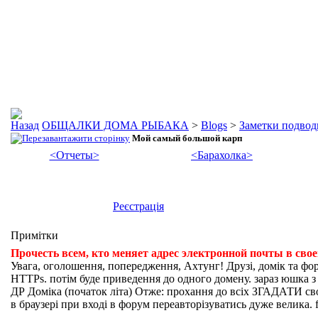
ОБЩАЛКИ ДОМА РЫБАКА
>
Blogs
>
Заметки подвод
Мой самый большой карп
<Отчеты>
<Барахолка>
Реєстрація
Примітки
Прочесть всем, кто меняет адрес электронной почты в сво
Увага, оголошення, попередження, Ахтунг! Друзі, домік та фо
HTTPs. потім буде приведення до одного домену. зараз юшка з fi
ДР Доміка (початок літа) Отже: прохання до всіх ЗГАДАТИ свої
в браузері при вході в форум переавторізуватись дуже велика. f