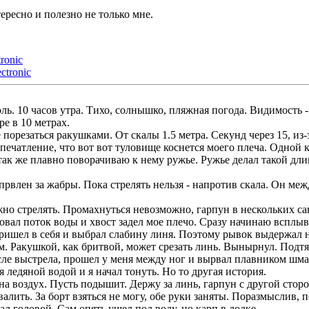
ересно и полезно не только мне.
tronic
ectronic
ь. 10 часов утра. Тихо, солнышко, пляжная погода. Видимость -
ре в 10 метрах.
е порезаться ракушками. От скалы 1.5 метра. Секунд через 15, и
печатление, что вот вот туловище коснется моего плеча. Одной 
 так же плавно поворачиваю к нему ружье. Ружье делал такой дли
првлен за жабры. Пока стрелять нельзя - напротив скала. Он ме
но стрелять. Промахнуться невозможно, гарпун в нескольких са
овал поток воды и хвост задел мое плечо. Сразу начинаю всплыв
пришел в себя и выбрал слабину линя. Поэтому рывок выдержал 
м. Ракушкой, как бритвой, может срезать линь. Вынырнул. Подтя
ле выстрела, прошел у меня между ног и вырвал плавником шмат 
ледяной водой и я начал тонуть. Но то другая история.
на воздух. Пусть подышит. Держу за линь, гарпун с другой стор
евалить. За борт взяться не могу, обе руки заняты. Поразмыслив,
д головой. Сам опять ушел под воду, но карп в лодке.