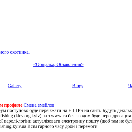
ного охотника.
<Общалка, Объявления>
Gallery
Blogs
Ч
ем профиле
Смена емейлов
рум поступово буде переїзжати на HTTPS на сайті. Будуть декіль
shing.(kiev|org|kyiv).ua з www та без. згодом буде переадресация н
 паролі-логіни актуалізовати електронну пошту (щоб там не було 
ishing.kyiv.ua Всім гарного часу доби і перемоги