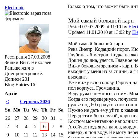
Только о том, что может быть инт
Electronic
Мой самый большой карп
Posted 07.07.2009 at 11:10 by
Elec
Updated 11.01.2010 at 13:02 by
El
Мой самый большой карп.
Река Днепр, Кодацкий порог. Июл
Глубина - 6 метров. Лодка на яко
Реєстрація
27.03.2008
Дошел до дна, улегся. Главное н
Звідки Ви
г. Николаев
Вижу боковым зрением - карп. В
Раньше жил в
выходит у меня из-за спины, а я
Днепропетровске.
выходит.
Дописи
201
Уже вижу всю голову. Гарпун на
Blog Entries
16
пол корпуса. Громадина.
Архів
Веду ружье немного за ним. Мож
Когда его перевернуло, почувств
<
Серпень 2026
ружье под 60 градусов пока он 
Su
Mo
Tu
We
Th
Fr
Sa
Нужно не дать ему уйти к камня
Перед этим был случай, карп пос
26
27
28
29
30
31
1
Костюм моментально наполнился 
2
3
4
5
6
7
8
А сейчас подтянул карпа, морду 
наверх, я под воду. Не могу пер
9
10
11
12
13
14
15
бы подпрыгиваю, а его толкаю на