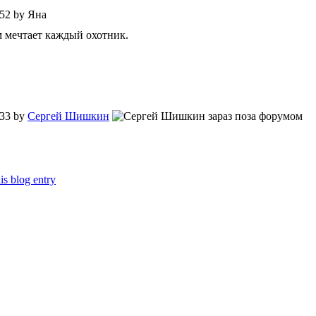
:52 by Яна
ем мечтает каждый охотник.
:33 by
Сергей Шишкин
is blog entry