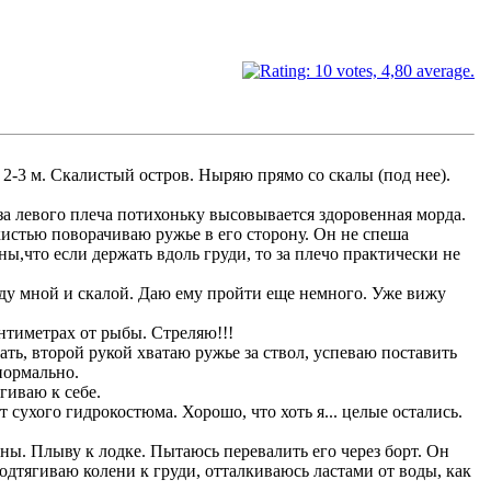
 2-3 м. Скалистый остров. Ныряю прямо со скалы (под нее).
з-за левого плеча потихоньку высовывается здоровенная морда.
кистью поворачиваю ружье в его сторону. Он не спеша
ны,что если держать вдоль груди, то за плечо практически не
жду мной и скалой. Даю ему пройти еще немного. Уже вижу
нтиметрах от рыбы. Стреляю!!!
ать, второй рукой хватаю ружье за ствол, успеваю поставить
нормально.
гиваю к себе.
сухого гидрокостюма. Хорошо, что хоть я... целые остались.
оны. Плыву к лодке. Пытаюсь перевалить его через борт. Он
 подтягиваю колени к груди, отталкиваюсь ластами от воды, как