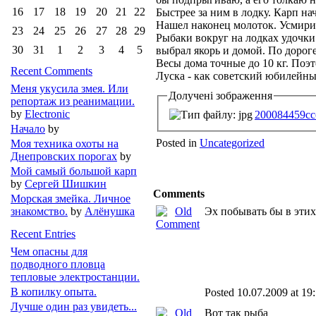
16
17
18
19
20
21
22
Быстрее за ним в лодку. Карп на
Нашел наконец молоток. Усмири
23
24
25
26
27
28
29
Рыбаки вокруг на лодках удочки 
30
31
1
2
3
4
5
выбрал якорь и домой. По дорог
Весы дома точные до 10 кг. Поэт
Recent Comments
Луска - как советский юбилейный
Меня укусила змея. Или
Долучені зображення
репортаж из реанимации.
by
Electronic
200084459cc
Начало
by
Posted in
Uncategorized
Моя техника охоты на
Днепровских порогах
by
Мой самый большой карп
by
Сергей Шишкин
Comments
Морская змейка. Личное
Эх побывать бы в этих
знакомство.
by
Алёнушка
Recent Entries
Чем опасны для
подводного пловца
тепловые электростанции.
В копилку опыта.
Posted 10.07.2009 at 19
Лучше один раз увидеть...
Вот так рыба