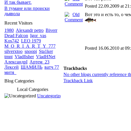
И так бывает.
Posted 22.09.2009 at 21
В тумане или происки
дьявола
Вот это и есть то, о ч
Recent Visitors
1980
Alexandr petro
Biverr
Dead Falcon
Igor_vas
Kos742
LEO 1979
M_O_R_I_A_R_T_Y_777
Posted 16.06.2010 at 09
silverxtoo
snoopi
Sta1ker
tmnt
Vladfisher
VladHNet
АлександрI
Артем_23
Лексей
ШАМИЛЬ
ватч 77
Trackbacks
митя_
No other blogs currently reference th
Trackback Link
Blog Categories
Local Categories
Uncategorized