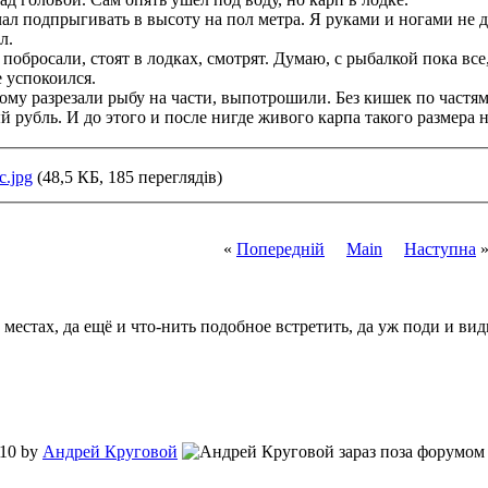
чал подпрыгивать в высоту на пол метра. Я руками и ногами не д
л.
побросали, стоят в лодках, смотрят. Думаю, с рыбалкой пока все,
е успокоился.
ому разрезали рыбу на части, выпотрошили. Без кишек по частям в
 рубль. И до этого и после нигде живого карпа такого размера н
c.jpg
(48,5 КБ, 185 переглядів)
«
Попередній
Main
Наступна
 местах, да ещё и что-нить подобное встретить, да уж поди и ви
:10 by
Андрей Круговой