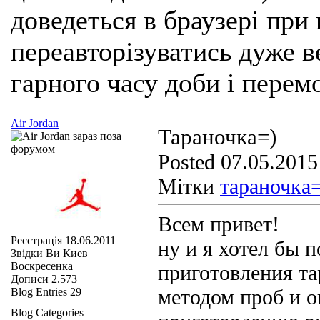
доведеться в браузері при
переавторізуватись дуже ве
гарного часу доби і перем
Air Jordan
Тараночка=)
Posted 07.05.2015
Мітки
тараночка=
Всем привет!
Реєстрація
18.06.2011
ну и я хотел бы 
Звідки Ви
Киев
Воскресенка
приготовления та
Дописи
2.573
методом проб и 
Blog Entries
29
Blog Categories