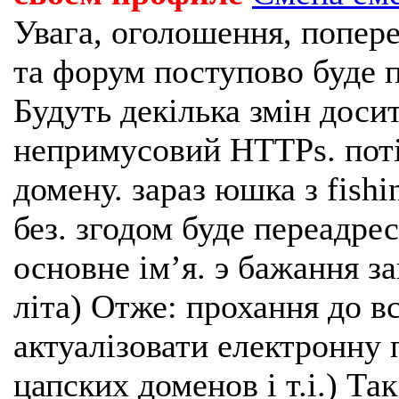
Увага, оголошення, попере
та форум поступово буде п
Будуть декілька змін доси
непримусовий HTTPs. поті
домену. зараз юшка з fishi
без. згодом буде переадрес
основне імʼя. э бажання з
літа) Отже: прохання до в
актуалізовати електронну 
цапских доменов і т.і.) Та