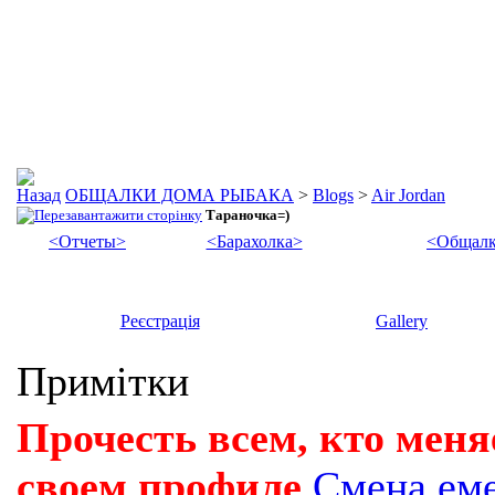
ОБЩАЛКИ ДОМА РЫБАКА
>
Blogs
>
Air Jordan
Тараночка=)
<Отчеты>
<Барахолка>
<Общалк
Реєстрація
Gallery
Примітки
Прочесть всем, кто меня
своем профиле
Смена ем