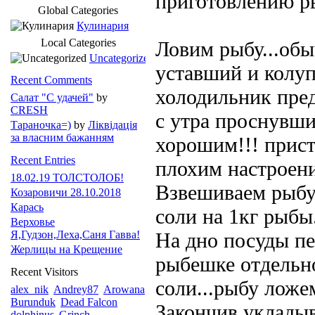
приготовлению р
Global Categories
Кулинария
Local Categories
Ловим рыбу...об
Uncategorized
уставший и колуп
Recent Comments
холодильник пред
Салат "С удачей"
by
CRESH
с утра проснувши
Тараночка=)
by
Ліквідація
за власним бажанням
хорошим!!! прист
Recent Entries
плохим настроени
18.02.19 ТОЛСТОЛОБ!
Взвешиваем рыбу.
Козаровичи 28.10.2018
Карась
соли на 1кг рыбы.
Верховье
Я,Гудзон,Леха,Саня Гавва!
На дно посуды пе
Жерлицы на Крещение
рыбешке отдельно
Recent Visitors
соли...рыбу ложе
alex_nik
Andrey87
Arowana
Burunduk
Dead Falcon
Закончив укладыв
dolphinus
Grinch