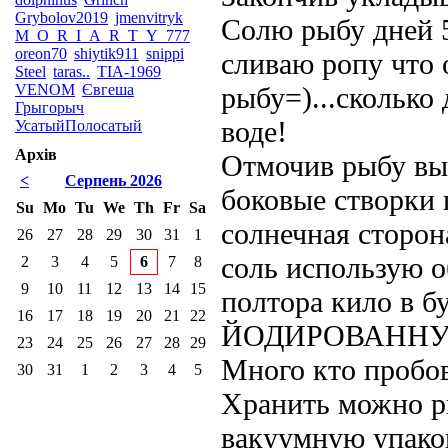
Grybolov2019
jmenvitryk
Солю рыбу дней 5
M_O_R_I_A_R_T_Y_777
oreon70
shiytik911
snippi
сливаю ропу что
Steel
taras..
TIA-1969
VENOM
Євгеша
рыбу=)...сколько
Грыгорыч
воде!
УсатыйПолосатый
Архів
Отмочив рыбу вы
<
Серпень 2026
боковые створки 
Su
Mo
Tu
We
Th
Fr
Sa
солнечная сторон
26
27
28
29
30
31
1
соль использую о
2
3
4
5
6
7
8
9
10
11
12
13
14
15
полтора кило в 
16
17
18
19
20
21
22
ЙОДИРОВАННУ
23
24
25
26
27
28
29
Много кто пробов
30
31
1
2
3
4
5
Хранить можно ры
вакуумную упаков