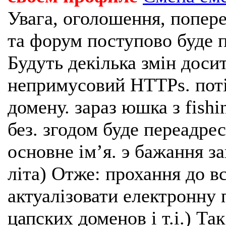
Увага, оголошення, попере
та форум поступово буде п
Будуть декілька змін доси
непримусовий HTTPs. поті
домену. зараз юшка з fishi
без. згодом буде переадрес
основне імʼя. э бажання з
літа) Отже: прохання до в
актуалізовати електронну 
цапских доменов і т.і.) Та