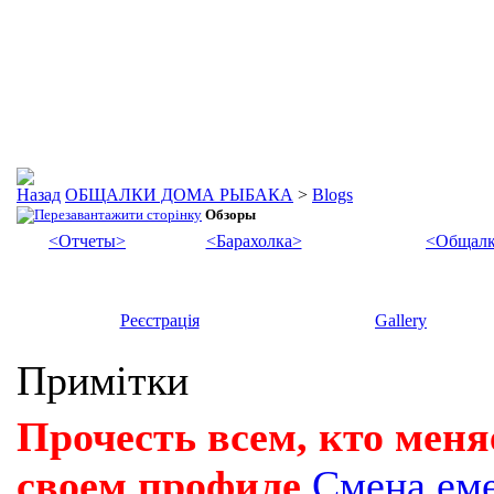
ОБЩАЛКИ ДОМА РЫБАКА
>
Blogs
Обзоры
<Отчеты>
<Барахолка>
<Общалк
Реєстрація
Gallery
Примітки
Прочесть всем, кто меня
своем профиле
Смена ем