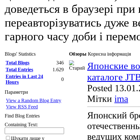
доведеться в браузері при
переавторізуватись дуже ве
гарного часу доби і перем
Blogs' Statistics
Обзоры
Корисна інформація
Total Blogs
346
Японские во
Total Entries
1.629
каталоге JT
Entries in Last 24
0
Hours
Posted 13.01.
Параметри
Мітки
ima
View a Random Blog Entry
View RSS Feed
Японский бр
Find Blog Entries
отечественны
Containing Text:
ведущих ком
Шукати лише у