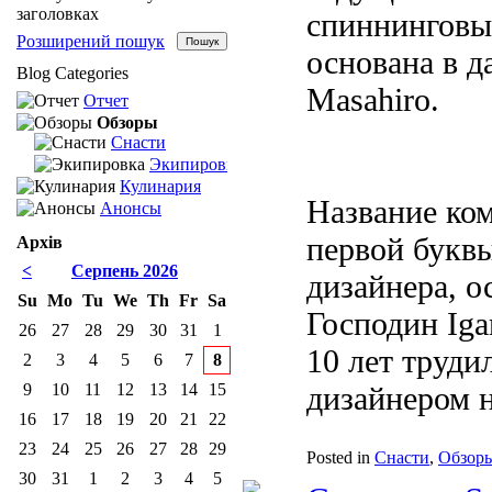
заголовках
спиннинговы
Розширений пошук
основана в д
Blog Categories
Masahiro.
Отчет
Обзоры
Снасти
Экипировка
Кулинария
Название ком
Анонсы
первой букв
Архів
<
Серпень 2026
дизайнера, о
Su
Mo
Tu
We
Th
Fr
Sa
Господин Iga
26
27
28
29
30
31
1
10 лет труд
2
3
4
5
6
7
8
9
10
11
12
13
14
15
дизайнером н
16
17
18
19
20
21
22
23
24
25
26
27
28
29
Posted in
Снасти
,
Обзор
30
31
1
2
3
4
5