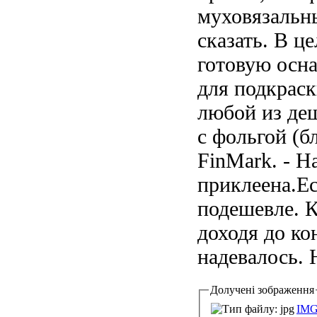
муховязальны
сказать. В ц
готовую осна
для подкраск
любой из деш
с фольгой (б
FinMark. - Н
приклеена.Ес
подешевле. К
доходя до ко
надевалось. 
Долучені зображення
IMG