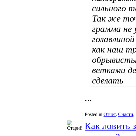
сильного т
Так же точ
грамма не 
голавлиной
как наш т
обрывисты
ветками де
сделать
...
Posted in
Отчет
,
Снасти
,
Как ловить 