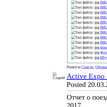
IMG
IMG
IMG
IMG
IMG
IMG
IMG
IMG
IMG
Бор
Фот
Щуч
Posted in
Снасти
,
Обзор
Active Expo
Posted 20.03.
Отчет о поез
2017.