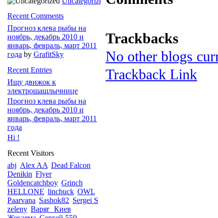
Uncategorized
Recent Comments
Прогноз клева рыбы на
Trackbacks
ноябрь, декабрь 2010 и
январь, февраль, март 2011
No other blogs curr
года
by
GrafitSky
Recent Entries
Trackback Link
Ищу движок к
электрошашлычнице
Прогноз клева рыбы на
ноябрь, декабрь 2010 и
январь, февраль, март 2011
года
Hi !
Recent Visitors
abj
Alex AA
Dead Falcon
Denikin
Flyer
Goldencatchboy
Grinch
HELLONE
linchuck
OWL
Paarvana
Sashok82
Sergei S
zeleny
Варяг_Киев
Жекаяма
Сергей 559