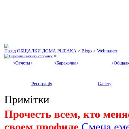
ОБЩАЛКИ ДОМА РЫБАКА
>
Blogs
>
Webmaster
Hi !
<Отчеты>
<Барахолка>
<Общалк
Реєстрація
Gallery
Примітки
Прочесть всем, кто меня
своем профиле
Смена ем