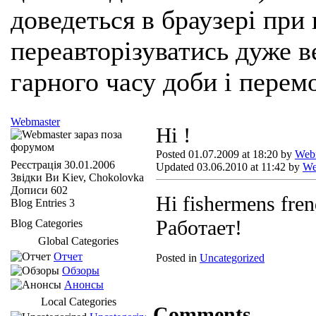
доведеться в браузері при
переавторізуватись дуже ве
гарного часу доби і перем
Webmaster
Hi !
Posted 01.07.2009 at 18:20 by
Web
Реєстрація
30.01.2006
Updated 03.06.2010 at 11:42 by
We
Звідки Ви
Kiev, Chokolovka
Дописи
602
Hi fishermens fren
Blog Entries
3
Работает!
Blog Categories
Global Categories
Отчет
Posted in
Uncategorized
Обзоры
Анонсы
Local Categories
Comments