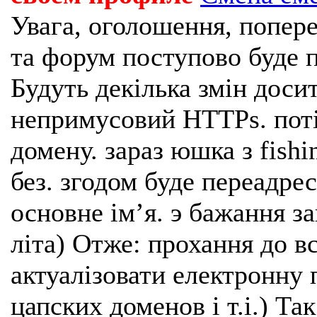
Увага, оголошення, попере
та форум поступово буде п
Будуть декілька змін доси
непримусовий HTTPs. поті
домену. зараз юшка з fishi
без. згодом буде переадрес
основне імʼя. э бажання з
літа) Отже: прохання до в
актуалізовати електронну 
цапских доменов і т.і.) Та