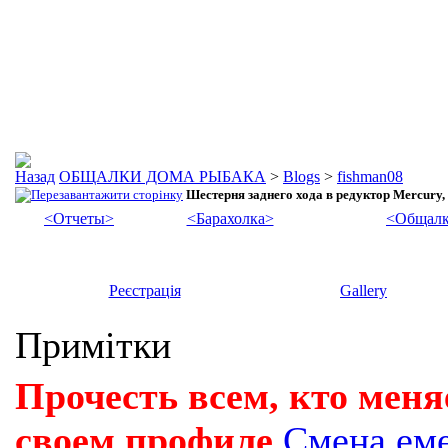
ОБЩАЛКИ ДОМА РЫБАКА
>
Blogs
>
fishman08
Шестерня заднего хода в редуктор Mercury, 
<Отчеты>
<Барахолка>
<Общалк
Реєстрація
Gallery
Примітки
Прочесть всем, кто меня
своем профиле
Смена ем