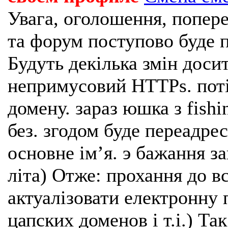
Увага, оголошення, попере
та форум поступово буде п
Будуть декілька змін доси
непримусовий HTTPs. поті
домену. зараз юшка з fishi
без. згодом буде переадрес
основне імʼя. э бажання з
літа) Отже: прохання до в
актуалізовати електронну 
цапских доменов і т.і.) Та