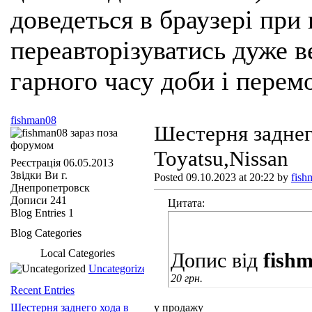
доведеться в браузері при
переавторізуватись дуже ве
гарного часу доби і перем
fishman08
Шестерня заднег
Toyatsu,Nissan
Реєстрація
06.05.2013
Звідки Ви
г.
Posted 09.10.2023 at 20:22 by
fish
Днепропетровск
Дописи
241
Цитата:
Blog Entries
1
Blog Categories
Local Categories
Допис від
fish
Uncategorized
20 грн.
Recent Entries
Шестерня заднего хода в
у продажу