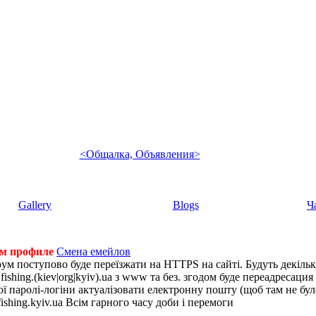
<Общалка, Объявления>
Gallery
Blogs
Ч
ем профиле
Смена емейлов
рум поступово буде переїзжати на HTTPS на сайті. Будуть декіль
shing.(kiev|org|kyiv).ua з www та без. згодом буде переадресация н
 паролі-логіни актуалізовати електронну пошту (щоб там не було 
ishing.kyiv.ua Всім гарного часу доби і перемоги