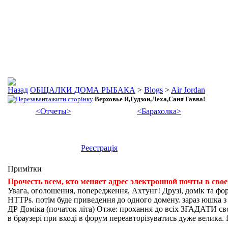
ОБЩАЛКИ ДОМА РЫБАКА
>
Blogs
>
Air Jordan
Верховье Я,Гудзон,Леха,Саня Гавва!
<Отчеты>
<Барахолка>
Реєстрація
Примітки
Прочесть всем, кто меняет адрес электронной почты в сво
Увага, оголошення, попередження, Ахтунг! Друзі, домік та фо
HTTPs. потім буде приведення до одного домену. зараз юшка з fi
ДР Доміка (початок літа) Отже: прохання до всіх ЗГАДАТИ свої
в браузері при вході в форум переавторізуватись дуже велика. f