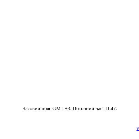
Часовий пояс GMT +3. Поточний час:
11:47
.
v