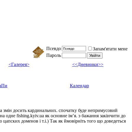
Псевдо
Запам'ятати мене
Пароль
<Галерея>
<<Дневники>>
аПи
Календар
ка змін досить кардинальних. спочатку буде непримусовий
а одне fishing.kyiv.ua як основне імʼя. э бажання закінчити до
цапских доменов і т.і.) Так як ймовірніть того що доведеться