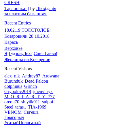
CRESH
Тараночка=)
by
Ліквідація
за власним бажанням
Recent Entries
18.02.19 ТОЛСТОЛОБ!
Козаровичи 28.10.2018
Карась
Верховье
Я,Гудзон,Леха,Саня Гавва!
Жерлицы на Крещение
Recent Visitors
alex_nik
Andrey87
Arowana
Burunduk
Dead Falcon
dolphinus
Grinch
Grybolov2019
jmenvitryk
M_O_R_I_A_R_T_Y_777
oreon70
shiytik911
snippi
Steel
taras..
TIA-1969
VENOM
Євгеша
Грыгорыч
УсатыйПолосатый