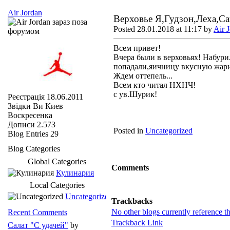
Air Jordan
Верховье Я,Гудзон,Леха,Са
Posted 28.01.2018 at 11:17 by
Air 
Всем привет!
Вчера были в верховьях! Набурил
попадали,яичницу вкусную жари
Ждем оттепель...
Всем кто читал НХНЧ!
с ув.Шурик!
Реєстрація
18.06.2011
Звідки Ви
Киев
Воскресенка
Дописи
2.573
Posted in
Uncategorized
Blog Entries
29
Blog Categories
Global Categories
Comments
Кулинария
Local Categories
Uncategorized
Trackbacks
No other blogs currently reference th
Recent Comments
Trackback Link
Салат "С удачей"
by