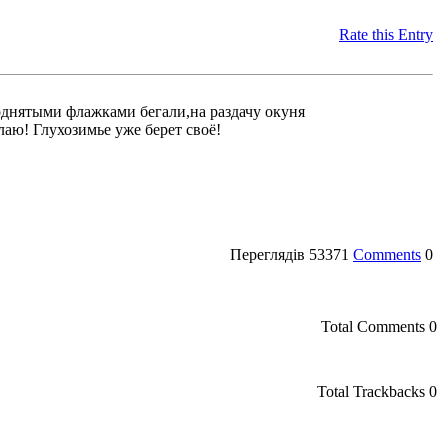
Rate this Entry
днятыми флажками бегали,на раздачу окуня
аю! Глухозимье уже берет своё!
Переглядів
53371
Comments
0
»
Total Comments
0
Total Trackbacks
0