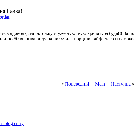
ня Гавва!
Jordan
ись вдоволь,сейчас сижу и уже чувствую крепатура будя!!!
За по
ли,по 50 выпивали,душа получила порцию кайфа чего и вам жел
«
Попередній
Main
Наступна
is blog entry